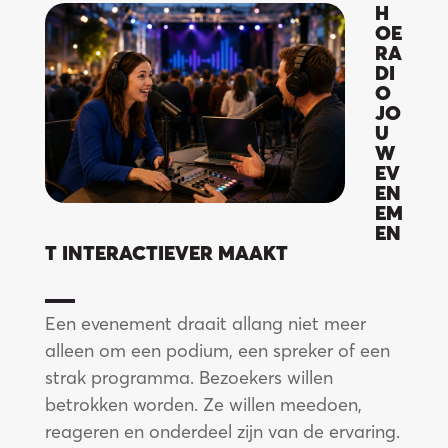
s t
H
OE
RA
DI
O
JO
U
W
EV
EN
EM
EN
T INTERACTIEVER MAAKT
Een evenement draait allang niet meer
alleen om een podium, een spreker of een
strak programma. Bezoekers willen
betrokken worden. Ze willen meedoen,
reageren en onderdeel zijn van de ervaring.