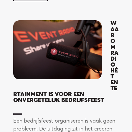
W
AA
R
O
M
RA
DI
O
HÉ
T
EN
TE
RTAINMENT IS VOOR EEN
ONVERGETELIJK BEDRIJFSFEEST
Een bedrijfsfeest organiseren is vaak geen
probleem. De uitdaging zit in het creëren