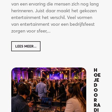
ve
van een ervaring die mensen zich nog lang
herinneren. Juist daar maakt het gekozen
entertainment het verschil. Veel vormen
van entertainment voor een bedrijfsfeest
zorgen voor sfeer,...
LEES MEER...
H
OE
JE
D
O
O
R
RA
DI