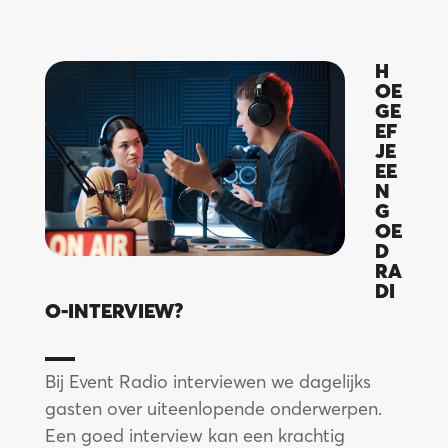
fe
H
OE
GE
EF
JE
EE
N
G
OE
D
RA
DI
O-INTERVIEW?
Bij Event Radio interviewen we dagelijks
gasten over uiteenlopende onderwerpen.
Een goed interview kan een krachtig