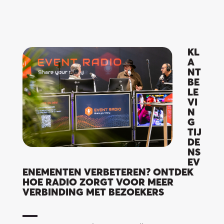
KL
A
NT
BE
LE
VI
N
G
TIJ
DE
NS
EV
ENEMENTEN VERBETEREN? ONTDEK
HOE RADIO ZORGT VOOR MEER
VERBINDING MET BEZOEKERS