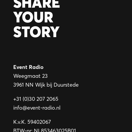
SHARE
YOUR
STORY
Event Radio
Weegmaat 23
3961 NN Wijk bij Duurstede
+31 (0)30 207 2065
info@event-radio.nl
K.v.K. 59402067
BTW-nr: NL853463025B01