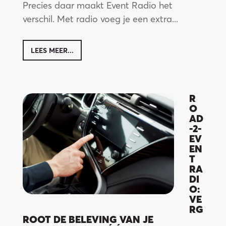
Precies daar maakt Event Radio het
verschil. Met radio voeg je een extra...
LEES MEER...
R
O
AD
-2-
EV
EN
T
RA
DI
O:
VE
RG
ROOT DE BELEVING VAN JE