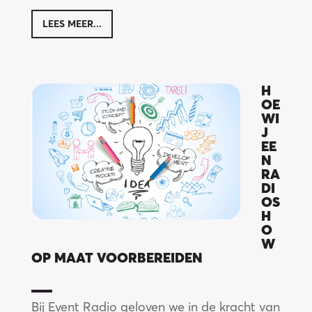
LEES MEER...
H
OE
WI
J
EE
N
RA
DI
OS
H
O
W
OP MAAT VOORBEREIDEN
Bij Event Radio geloven we in de kracht van