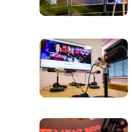
O
mog